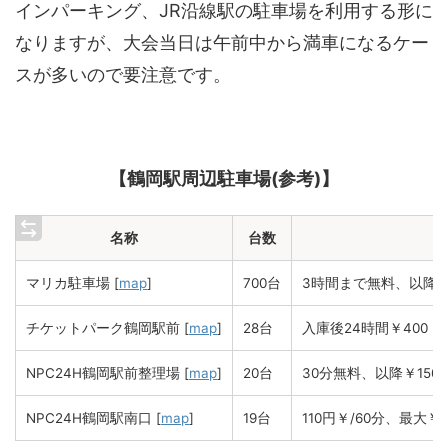
インパーキング、JR沿線駅の駐車場を利用する形に
なりますが、大会当日は午前中から満車になるケー
スが多いので要注意です。
【鶴岡駅周辺駐車場(参考)】
名称
台数
マリカ駐車場 [
map
]
700台
3時間まで無料、以降￥10
チケットパーク鶴岡駅前 [
map
]
28台
入庫後24時間￥400
NPC24H鶴岡駅前整理場 [
map
]
20台
30分無料、以降￥150/
NPC24H鶴岡駅南口 [
map
]
19台
110円￥/60分、最大￥1