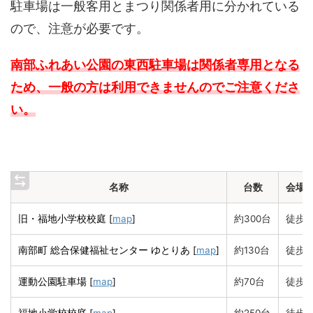
駐車場は一般客用とまつり関係者用に分かれている
ので、注意が必要です。
南部ふれあい公園の東西駐車場は関係者専用となる
ため、一般の方は利用できませんのでご注意くださ
い。
名称
台数
会場
旧・福地小学校校庭 [
map
]
約300台
徒歩3
南部町 総合保健福祉センター ゆとりあ [
map
]
約130台
徒歩5
運動公園駐車場 [
map
]
約70台
徒歩8
福地小学校校庭 [
map
]
約250台
徒歩1