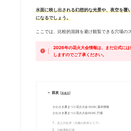
水面に映し出される幻想的な光景や、夜空を覆
になるでしょう。
ここでは、比較的混雑を避け観覧できる穴場の
2026年の花火大会情報は、まだ公式に
しますのでご了承ください。
目次
[
]
非表示
かわさき夏まつり花火大会 2026│基本情報
かわさき夏まつり花火大会2026│穴場
北上川左岸（大橋の対岸エリア）
川崎運動広場