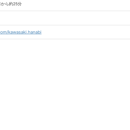
から約25分
com/kawasaki.hanabi