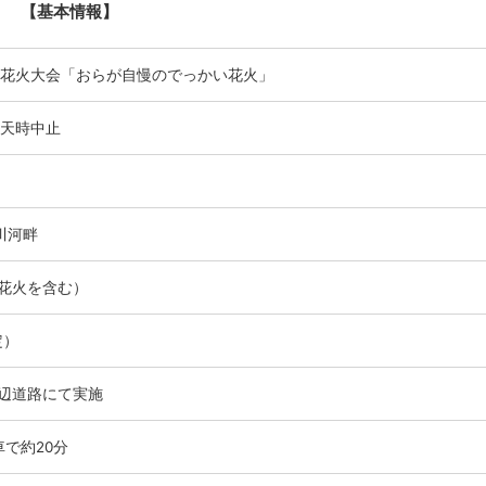
【基本情報】
り 花火大会「おらが自慢のでっかい花火」
※荒天時中止
川河畔
中花火を含む）
定）
場周辺道路にて実施
で約20分