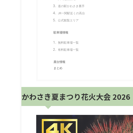
道の駅かわさき裏手
JR一関駅近くの高台
公式観覧エリア
駐車場情報
無料駐車場一覧
有料駐車場一覧
屋台情報
まとめ
かわさき夏まつり花火大会 202