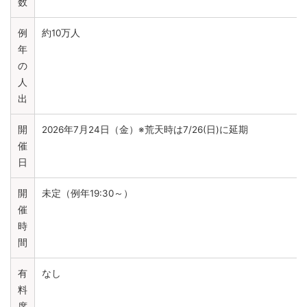
数
例
約10万人
年
の
人
出
開
2026年7月24日（金）※荒天時は7/26(日)に延期
催
日
開
未定（例年19:30～）
催
時
間
有
なし
料
席