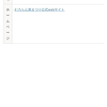
ホ
むろらん港まつり公式webサイト
ー
ム
ペ
ー
ジ