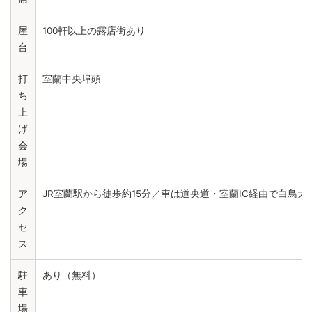
屋
100軒以上の露店街あり
台
打
室蘭中央埠頭
ち
上
げ
会
場
ア
JR室蘭駅から徒歩約15分／車は道央道・室蘭IC経由で白鳥大
ク
セ
ス
駐
あり（無料）
車
場