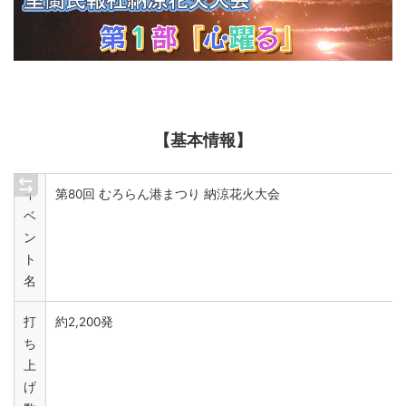
【基本情報】
イ
第80回 むろらん港まつり 納涼花火大会
ベ
ン
ト
名
打
約2,200発
ち
上
げ