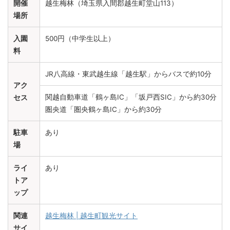
開催
越生梅林（埼玉県入間郡越生町堂山113）
場所
入園
500円（中学生以上）
料
JR八高線・東武越生線「越生駅」からバスで約10分
アク
関越自動車道「鶴ヶ島IC」「坂戸西SIC」から約30分
セス
圏央道「圏央鶴ヶ島IC」から約30分
駐車
あり
場
ライ
あり
トア
ップ
関連
越生梅林 | 越生町観光サイト
サイ