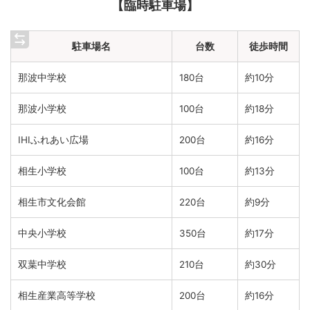
【臨時駐車場】
駐車場名
台数
徒歩時間
那波中学校
180台
約10分
那波小学校
100台
約18分
IHIふれあい広場
200台
約16分
相生小学校
100台
約13分
相生市文化会館
220台
約9分
中央小学校
350台
約17分
双葉中学校
210台
約30分
相生産業高等学校
200台
約16分