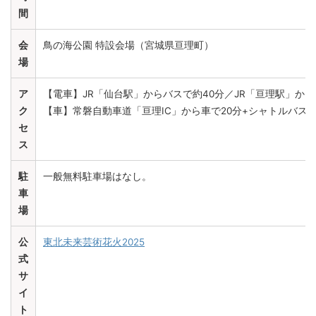
間
会
鳥の海公園 特設会場（宮城県亘理町）
場
ア
【電車】JR「仙台駅」からバスで約40分／JR「亘理駅」から
ク
【車】常磐自動車道「亘理IC」から車で20分+シャトルバス
セ
ス
駐
一般無料駐車場はなし。
車
場
公
東北未来芸術花火2025
式
サ
イ
ト