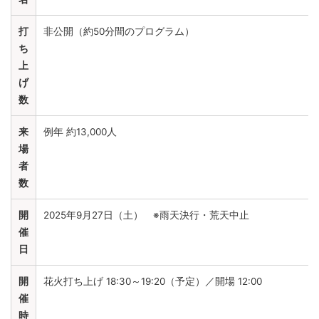
打
非公開（約50分間のプログラム）
ち
上
げ
数
来
例年 約13,000人
場
者
数
開
2025年9月27日（土） ※雨天決行・荒天中止
催
日
開
花火打ち上げ 18:30～19:20（予定）／開場 12:00
催
時