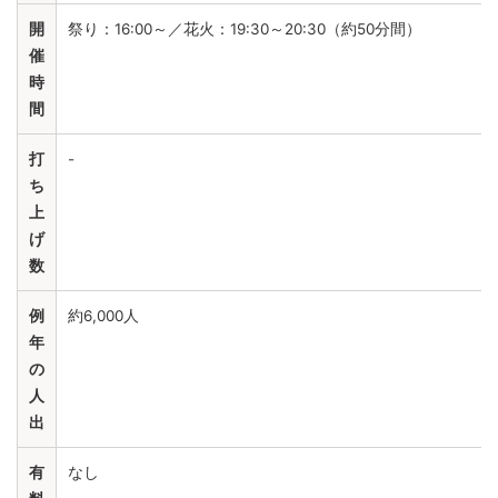
開
祭り：16:00～／花火：19:30～20:30（約50分間）
催
時
間
打
-
ち
上
げ
数
例
約6,000人
年
の
人
出
有
なし