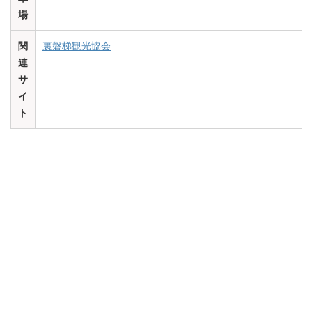
場
関
裏磐梯観光協会
連
サ
イ
ト