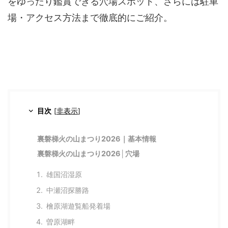
をゆったり鑑賞できる穴場スポット、さらには駐車
場・アクセス方法まで徹底的にご紹介。
目次
[
非表示
]
裏磐梯火の山まつり2026｜基本情報
裏磐梯火の山まつり2026│穴場
雄国沼湿原
中瀬沼探勝路
檜原湖遊覧船発着場
曽原湖畔