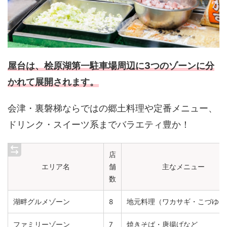
屋台は、桧原湖第一駐車場周辺に3つのゾーンに分
かれて展開されます。
会津・裏磐梯ならではの郷土料理や定番メニュー、
ドリンク・スイーツ系までバラエティ豊か！
店
エリア名
舗
主なメニュー
数
湖畔グルメゾーン
8
地元料理（ワカサギ・こづゆな
ファミリーゾーン
7
焼きそば・唐揚げなど