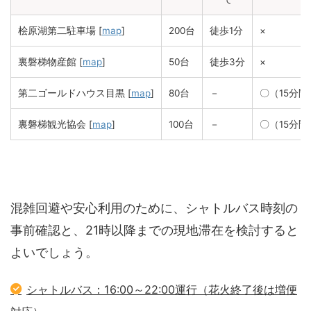
桧原湖第二駐車場 [
map
]
200台
徒歩1分
×
裏磐梯物産館 [
map
]
50台
徒歩3分
×
第二ゴールドハウス目黒 [
map
]
80台
－
〇（15分間
裏磐梯観光協会 [
map
]
100台
－
〇（15分間
混雑回避や安心利用のために、シャトルバス時刻の
事前確認と、21時以降までの現地滞在を検討すると
よいでしょう。
シャトルバス：16:00～22:00運行（花火終了後は増便