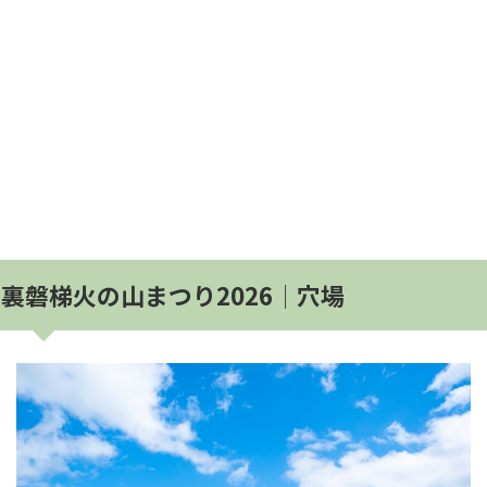
裏磐梯火の山まつり2026│穴場