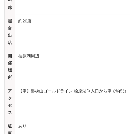
料
席
屋
約20店
台
出
店
開
桧原湖周辺
催
場
所
ア
【車】磐梯山ゴールドライン 桧原湖側入口から車で約5分
ク
セ
ス
駐
あり
車