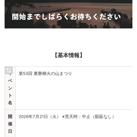
【基本情報】
イ
第53回 裏磐梯火の山まつり
ベ
ン
ト
名
開
2026年7月21日（火） ※荒天時：中止（順延なし）
催
日