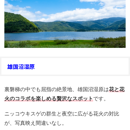
雄国沼湿原
裏磐梯の中でも屈指の絶景地、雄国沼湿原は
花と花
火のコラボを楽しめる贅沢なスポット
です。
ニッコウキスゲの群生と夜空に広がる花火の対比
が、写真映え間違いなし。