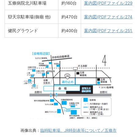
五條病院北川駐車場
約160台
案内図(PDFファイル:229.1K
辯天宗駐車場(御廟 他)
約470台
案内図(PDFファイル:274.6
健民グラウンド
約400台
案内図(PDFファイル:251.6K
画像出典：
臨時駐車場、JR時刻表等について／五條市