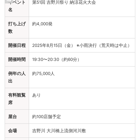
イベント
第51回 吉野川祭り 納涼花火大会
名
打ち上げ
約4,000発
数
開催日程
2025年8月15日（金） ※小雨決行（荒天時は中止）
開催時間
19:30〜20:30（約60分）
例年の人
約75,000人
出
有料観覧
あり
席
屋台
約100店舗予定
会場
吉野川 大川橋上流側河川敷