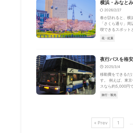
横浜・みなとみ
2026/2/27
春が訪れると、横
「さくら通り」周
喫できるスポットとし
花・紅葉
夜行バスを格
2025/3/4
移動費をできるだ
す。 例えば、東京
スなら約5,000円で 
旅行・観光
« Prev
1