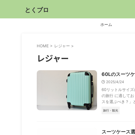
とくブロ
ホーム
HOME
>
レジャー
>
レジャー
60Lのスーツ
2025/4/24
60リットルサイズ
の旅行 に適して
スを選ぶべき？」と 
旅行・観光
スーツケース