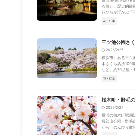
横浜屈指の桜の名所
る桜と、歴史的建
花びらが浮かぶ「花筏
花・紅葉
三ツ池公園さく
2026/2/27
横浜市にある三ツ
本さくら名所10
など、約70品種・100
花・紅葉
桜木町・野毛の
2026/2/27
横浜の桜木町駅周
掃部山公園・野毛
がら、のんびり散策で