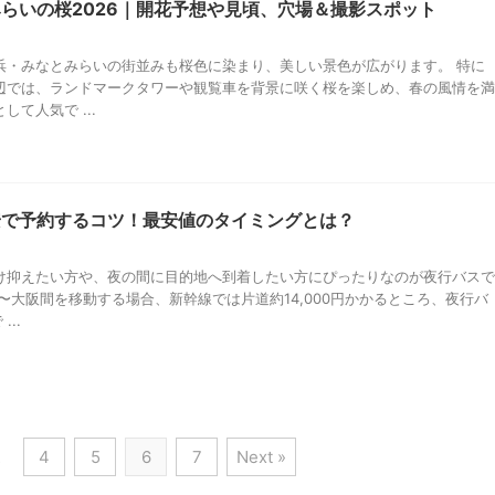
らいの桜2026｜開花予想や見頃、穴場＆撮影スポット
浜・みなとみらいの街並みも桜色に染まり、美しい景色が広がります。 特に
辺では、ランドマークタワーや観覧車を背景に咲く桜を楽しめ、春の風情を満
て人気で ...
安で予約するコツ！最安値のタイミングとは？
け抑えたい方や、夜の間に目的地へ到着したい方にぴったりなのが夜行バスで
〜大阪間を移動する場合、新幹線では片道約14,000円かかるところ、夜行バ
...
…
4
5
6
7
Next »