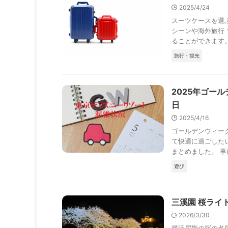
2025/4/24
スーツケースを選ぶ
シーンや海外旅行
ることができます。 
旅行・観光
2025年ゴー
日
2025/4/16
ゴールデンウィー
て快適に過ごしたい
まとめました。 事前に
遊び
三溪園 桜ライ
2026/3/30