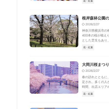
花・紅葉
根岸森林公園の
2026/2/27
神奈川県横浜市の
400本の桜が植
とした芝生もあり、の
花・紅葉
大岡川桜まつり
2026/2/27
春の訪れとともに
定され、多くの人
時間、出店エリアの特
花・紅葉