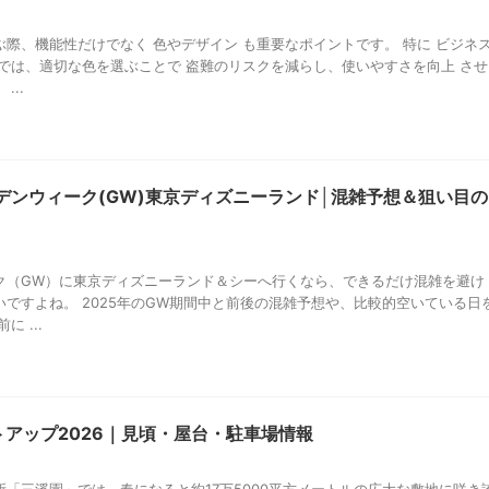
際、機能性だけでなく 色やデザイン も重要なポイントです。 特に ビジネ
 では、適切な色を選ぶことで 盗難のリスクを減らし、使いやすさを向上 させ
...
ルデンウィーク(GW)東京ディズニーランド│混雑予想＆狙い目の
ク（GW）に東京ディズニーランド＆シーへ行くなら、できるだけ混雑を避け
ですよね。 2025年のGW期間中と前後の混雑予想や、比較的空いている日
 ...
トアップ2026｜見頃・屋台・駐車場情報