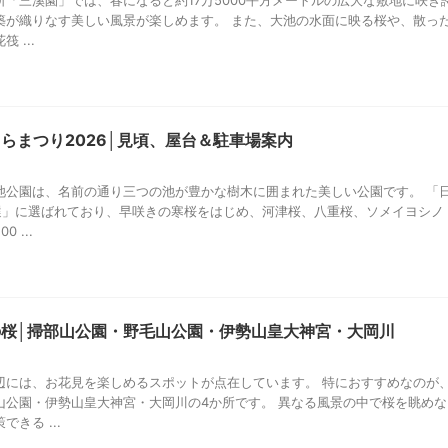
「三溪園」では、春になると約17万5000平方メートルの広大な敷地に咲き
築が織りなす美しい風景が楽しめます。 また、大池の水面に映る桜や、散っ
 ...
らまつり2026│見頃、屋台＆駐車場案内
池公園は、名前の通り三つの池が豊かな樹木に囲まれた美しい公園です。 「
0選」に選ばれており、早咲きの寒桜をはじめ、河津桜、八重桜、ソメイヨシノ
 ...
桜│掃部山公園・野毛山公園・伊勢山皇大神宮・大岡川
辺には、お花見を楽しめるスポットが点在しています。 特におすすめなのが
山公園・伊勢山皇大神宮・大岡川の4か所です。 異なる風景の中で桜を眺めな
きる ...