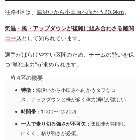
往路4区は、
海沿いから小田原へ向かう20.9km
。
気温・風・アップダウンが複雑に組み合わさる難関
コース
として知られています。
選手がばらけやすい区間のため、チームの勢いを保
つ“単独走力”が求められます。
4区の概要
特徴：
海沿いから小田原へ向かうタフなコー
ス、アップダウンと橋が多く体力消耗が激しい
時間帯：
11:00〜12:20頃
一人で走り切る強さが不可欠：
集団走が期待し
にくく、粘り強さが必須。