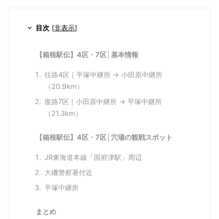
目次
[
非表示
]
【箱根駅伝】4区・7区│基本情報
往路4区｜平塚中継所 → 小田原中継所
（20.9km）
復路7区｜小田原中継所 → 平塚中継所
（21.3km）
【箱根駅伝】4区・7区│穴場の観戦スポット
JR東海道本線「国府津駅」周辺
大磯警察署付近
平塚中継所
まとめ