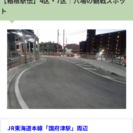
【箱根駅伝】4区・7区│穴場の観戦スポッ
ト
JR東海道本線「国府津駅」周辺