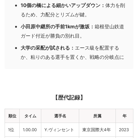
10個の橋による細かいアップダウン：
体力を削
るため、力配分とリズムが鍵。
小田原中継所の手前1kmが激坂：
箱根登山鉄道
ガード付近が勝負の別れ目。
大学の采配が試される：
エース級を配置する
か、粘りのある選手を置くか、戦略の分岐点に
【歴代記録】
順位
タイム
選手名
所属
年
1位
1.00.00
Y.ヴィンセント
東京国際大4年
2023