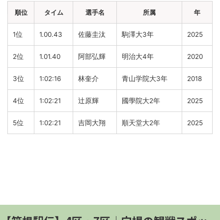
順位
タイム
選手名
所属
年
1位
1.00.43
佐藤圭汰
駒澤大3年
2025
2位
1.01.40
阿部弘輝
明治大4年
2020
3位
1:02:16
林奎介
青山学院大3年
2018
4位
1:02:21
辻原輝
國學院大2年
2025
5位
1:02:21
吉岡大翔
順天堂大2年
2025