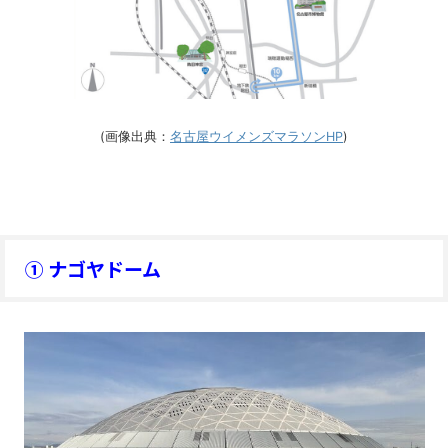
(画像出典：
名古屋ウイメンズマラソンHP
)
① ナゴヤドーム