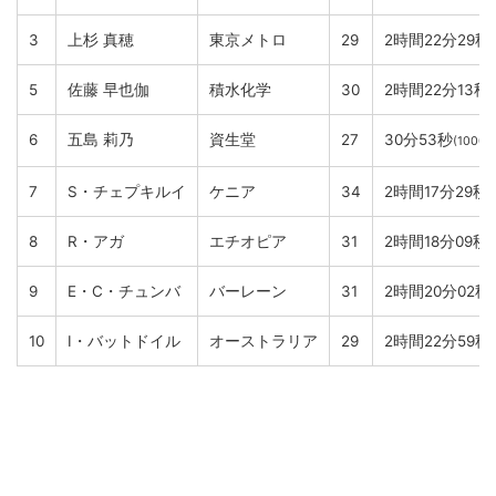
3
上杉 真穂
東京メトロ
29
2時間22分29秒
5
佐藤 早也伽
積水化学
30
2時間22分13秒
6
五島 莉乃
資生堂
27
30分53秒
(10000
7
S・チェプキルイ
ケニア
34
2時間17分29秒
8
R・アガ
エチオピア
31
2時間18分09秒
9
E・C・チュンバ
バーレーン
31
2時間20分02秒
10
I・バットドイル
オーストラリア
29
2時間22分59秒